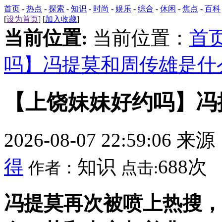
首页
-
热点
-
探索
-
知识
-
时尚
-
娱乐
-
综合
-
休闲
-
焦点
-
百科
[
设为首页
] [
加入收藏
]
当前位置:
当前位置：
首
吗】冯提莫和周传雄是什
【上饶妹妹好约吗】冯
2026-08-07 22:59:06 来
得
知识
688次
作者：
点击:
冯提莫再次被喷上热搜，