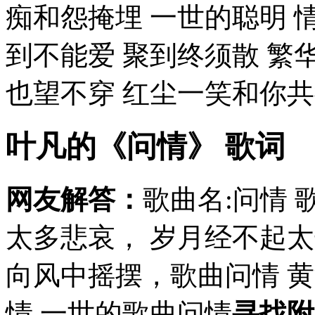
痴和怨掩埋 一世的聪明 情
到不能爱 聚到终须散 繁
也望不穿 红尘一笑和你共徘
叶凡的《问情》 歌词
网友解答：
歌曲名:问情 
太多悲哀， 岁月经不起
向风中摇摆，歌曲问情 
情 一世的歌曲问情
寻找附