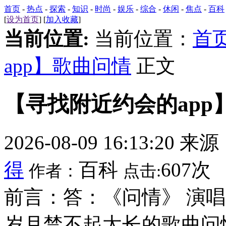
首页
-
热点
-
探索
-
知识
-
时尚
-
娱乐
-
综合
-
休闲
-
焦点
-
百科
[
设为首页
] [
加入收藏
]
当前位置:
当前位置：
首
app】歌曲问情
正文
【寻找附近约会的app
2026-08-09 16:13:20 来
得
百科
607次
作者：
点击:
前言：答：《问情》 演
岁月禁不起太长的歌曲问