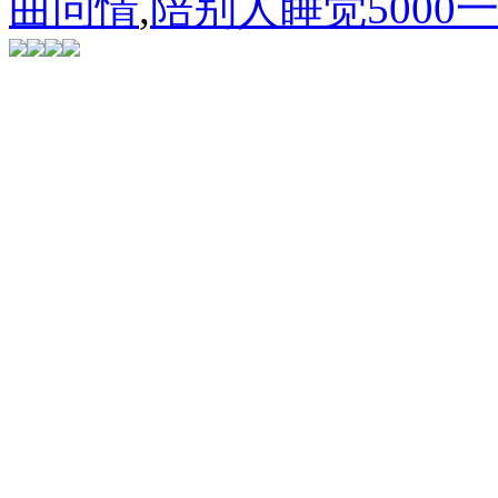
曲问情
,
陪别人睡觉5000