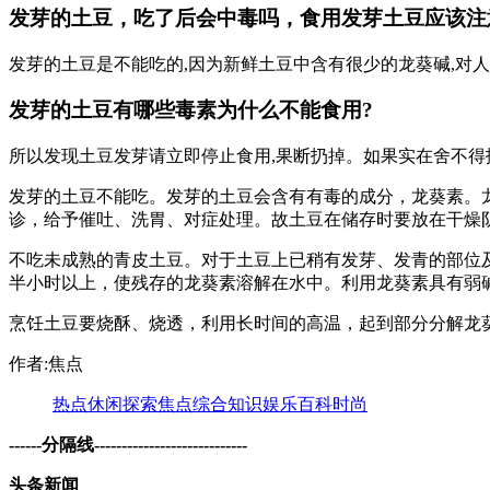
发芽的土豆，吃了后会中毒吗，食用发芽土豆应该注
发芽的土豆是不能吃的,因为新鲜土豆中含有很少的龙葵碱,对人
发芽的土豆有哪些毒素为什么不能食用?
所以发现土豆发芽请立即停止食用,果断扔掉。如果实在舍不得扔
发芽的土豆不能吃。发芽的土豆会含有有毒的成分，龙葵素。
诊，给予催吐、洗胃、对症处理。故土豆在储存时要放在干燥
不吃未成熟的青皮土豆。对于土豆上已稍有发芽、发青的部位
半小时以上，使残存的龙葵素溶解在水中。利用龙葵素具有弱
烹饪土豆要烧酥、烧透，利用长时间的高温，起到部分分解龙
作者:焦点
热点
休闲
探索
焦点
综合
知识
娱乐
百科
时尚
------分隔线----------------------------
头条新闻