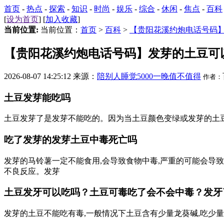
首页
-
热点
-
探索
-
知识
-
时尚
-
娱乐
-
综合
-
休闲
-
焦点
-
百科
[
设为首页
] [
加入收藏
]
当前位置:
当前位置：
首页
>
百科
>
【贵阳花溪约炮电话号码
【贵阳花溪约炮电话号码】发芽的土豆可
2026-08-07 14:25:12 来源：
陪别人睡觉5000一晚值不值得
作者：
土豆发芽能吃吗
土豆发芽了是发芽不能吃的。因为当土豆颜色变绿或发芽的土豆
吃了发芽的发芽土豆中毒死亡吗
发芽的马铃薯一定不能食用,会导致食物中毒,严重的可能会导
不良反应。发芽
土豆发牙可以吃吗？土豆可毒吃了会不会中毒？发牙了
发芽的土豆不能吃有毒,一般情况下土豆含有少量龙葵碱,吃少