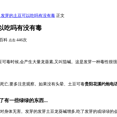
】发芽的土豆可以吃吗有没有毒
正文
以吃吗有没有毒
百科
446次
点击:
可毒时候,会产生大量龙葵素,又叫茄碱。这是发芽一种毒性很强
致死亡,要多注意观察。如果没有头晕、土豆可毒
贵阳花溪约炮电
有一些绿绿的东西...
量对身体无害。发芽的发芽土豆龙葵碱增多,吃了发芽的或绿绿的