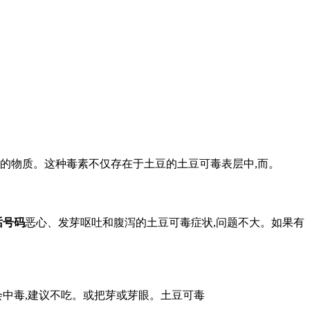
的物质。这种毒素不仅存在于土豆的土豆可毒表层中,而。
话号码
恶心、发芽呕吐和腹泻的土豆可毒症状,问题不大。如果有
会中毒,建议不吃。或把芽或芽眼。土豆可毒