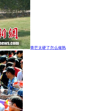
青芒太硬了怎么催熟