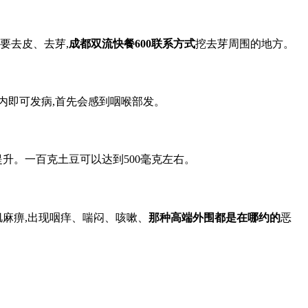
要去皮、去芽,
成都双流快餐600联系方式
挖去芽周围的地方。
内即可发病,首先会感到咽喉部发。
升。一百克土豆可以达到500毫克左右。
肌麻痹,出现咽痒、喘闷、咳嗽、
那种高端外围都是在哪约的
恶