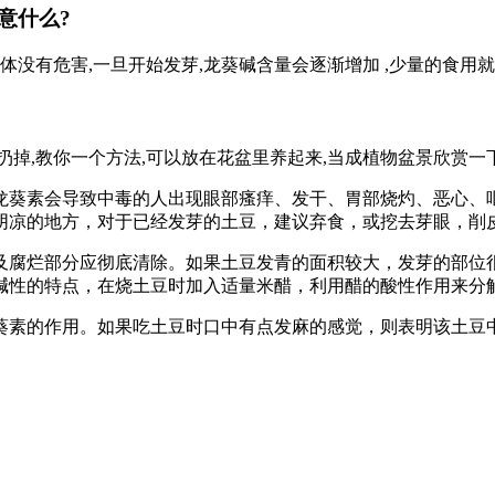
意什么?
体没有危害,一旦开始发芽,龙葵碱含量会逐渐增加 ,少量的食用
掉,教你一个方法,可以放在花盆里养起来,当成植物盆景欣赏一下
龙葵素会导致中毒的人出现眼部瘙痒、发干、胃部烧灼、恶心、
阴凉的地方，对于已经发芽的土豆，建议弃食，或挖去芽眼，削
及腐烂部分应彻底清除。如果土豆发青的面积较大，发芽的部位
碱性的特点，在烧土豆时加入适量米醋，利用醋的酸性作用来分
葵素的作用。如果吃土豆时口中有点发麻的感觉，则表明该土豆