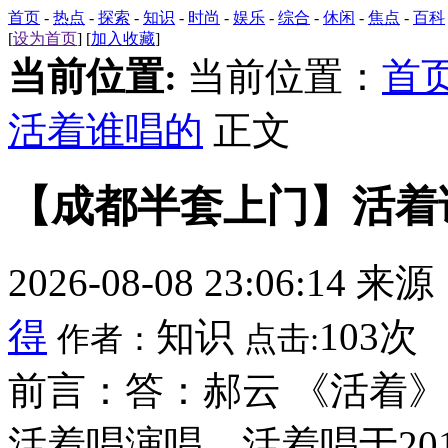
首页
-
热点
-
探索
-
知识
-
时尚
-
娱乐
-
综合
-
休闲
-
焦点
-
百科
[
设为首页
] [
加入收藏
]
当前位置:
当前位置：
首
活着谁唱的
正文
【成都半套上门】活着
2026-08-08 23:06:14 来
得
知识
103次
作者：
点击:
前言：答：郝云 《活着
活着唱演唱，活着唱于201