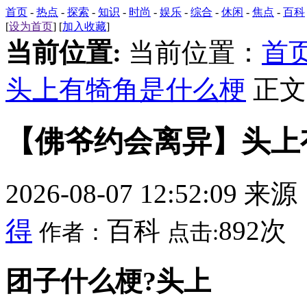
首页
-
热点
-
探索
-
知识
-
时尚
-
娱乐
-
综合
-
休闲
-
焦点
-
百科
[
设为首页
] [
加入收藏
]
当前位置:
当前位置：
首
头上有犄角是什么梗
正文
【佛爷约会离异】头上
2026-08-07 12:52:09 来
得
百科
892次
作者：
点击:
团子什么梗?头上