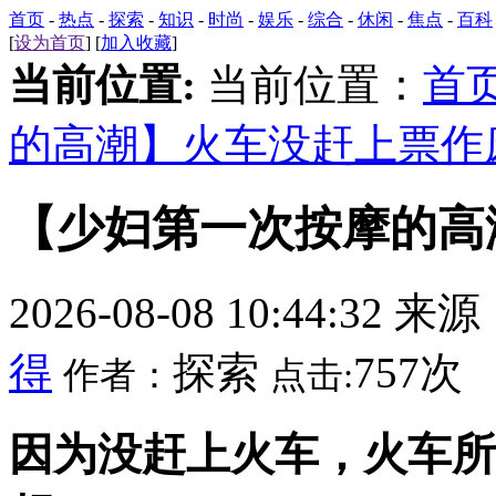
首页
-
热点
-
探索
-
知识
-
时尚
-
娱乐
-
综合
-
休闲
-
焦点
-
百科
[
设为首页
] [
加入收藏
]
当前位置:
当前位置：
首
的高潮】火车没赶上票作
【少妇第一次按摩的高
2026-08-08 10:44:32 来
得
探索
757次
作者：
点击:
因为没赶上火车，火车所