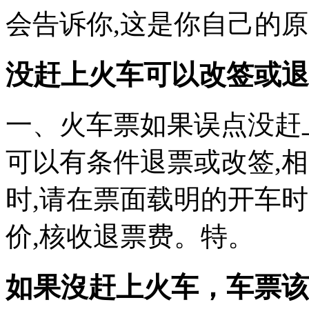
会告诉你,这是你自己的原
没赶上火车可以改签或退
一、火车票如果误点没赶
可以有条件退票或改签,相
时,请在票面载明的开车
价,核收退票费。特。
如果沒赶上火车，车票该