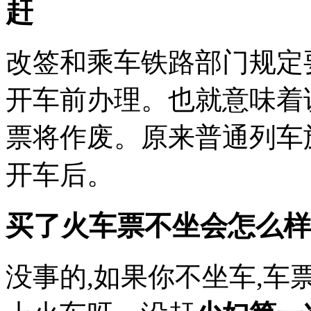
赶
改签和乘车铁路部门规定
开车前办理。也就意味着
票将作废。原来普通列车
开车后。
买了火车票不坐会怎么样
没事的,如果你不坐车,