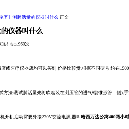
时经历】测肺活量的仪器叫什么
正文
量的仪器叫什么
知识
960次
点击:
或医疗仪器店均可以买到,价格比较贵,根据不同型号,约在1500-
试方法:测试肺活量先将吹嘴装在测压管的进气端(锥形管—侧),
主机开机启动需要外接220V交流电源,器叫
哈西万达公寓400两小