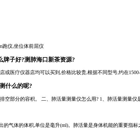
m跑仪,坐位体前屈仪
么牌子好?测肺
海口新茶资源
?
医疗仪器店均可以买到,价格比较贵,根据不同型号,约在1500-
测什么的呢?
排空部分的容积。 二、肺活量测量仪怎么用? 1、肺活量测量
的气体的体积,单位是毫升(ml)。肺活量是身体机能的重要指标