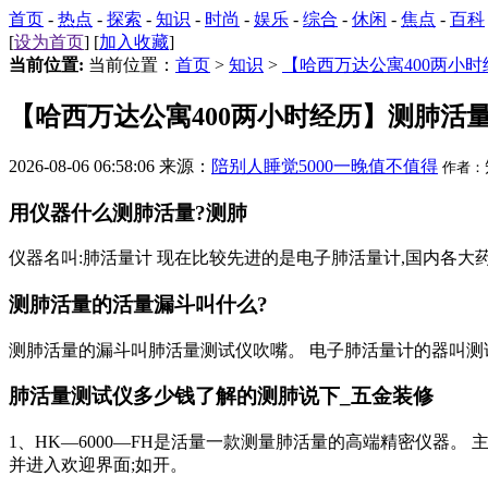
首页
-
热点
-
探索
-
知识
-
时尚
-
娱乐
-
综合
-
休闲
-
焦点
-
百科
[
设为首页
] [
加入收藏
]
当前位置:
当前位置：
首页
>
知识
>
【哈西万达公寓400两小
【哈西万达公寓400两小时经历】测肺活
2026-08-06 06:58:06 来源：
陪别人睡觉5000一晚值不值得
作者：
用仪器什么测肺活量?测肺
仪器名叫:肺活量计 现在比较先进的是电子肺活量计,国内各大药店
测肺活量的活量漏斗叫什么?
测肺活量的漏斗叫肺活量测试仪吹嘴。 电子肺活量计的器叫测
肺活量测试仪多少钱了解的测肺说下_五金装修
1、HK—6000—FH是活量一款测量肺活量的高端精密仪器。 
并进入欢迎界面;如开。