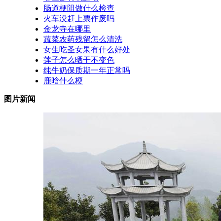
肠道梗阻做什么检查
火车没赶上票作废吗
金龙寺在哪里
蔬菜农药残留怎么清洗
女生吃圣女果有什么好处
莲子怎么晒干不变色
纯牛奶保质期一年正常吗
鹿晗什么梗
图片新闻