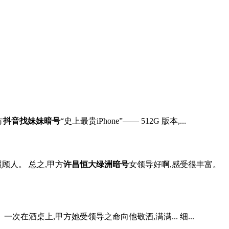
方
抖音找妹妹暗号
“史上最贵iPhone”—— 512G 版本,...
顾人。 总之,甲方
许昌恒大绿洲暗号
女领导好啊,感受很丰富。
酒桌上,甲方她受领导之命向他敬酒,满满... 细...