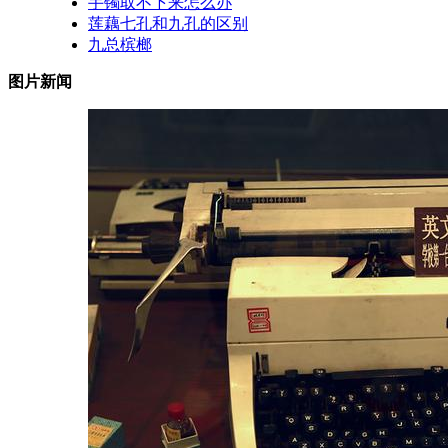
手镯取不下来怎么办
莲藕七孔和九孔的区别
九总槟榔
图片新闻