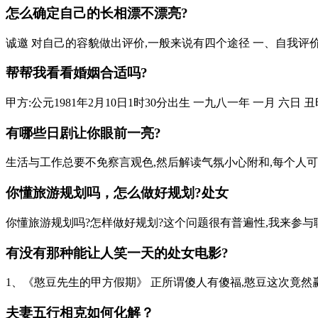
怎么确定自己的长相漂不漂亮?
诚邀 对自己的容貌做出评价,一般来说有四个途径 一、自我评价途
帮帮我看看婚姻合适吗?
甲方:公元1981年2月10日1时30分出生 一九八一年 一月 六日 丑时 八
有哪些日剧让你眼前一亮?
生活与工作总要不免察言观色,然后解读气氛小心附和,每个人可
你懂旅游规划吗，怎么做好规划?处女
你懂旅游规划吗?怎样做好规划?这个问题很有普遍性,我来参与聊聊。
有没有那种能让人笑一天的处女电影?
1、《憨豆先生的甲方假期》 正所谓傻人有傻福,憨豆这次竟然赢
夫妻五行相克如何化解？