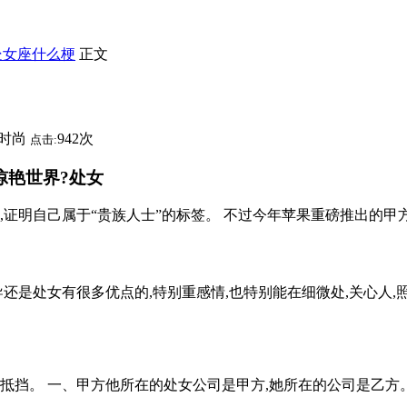
处女座什么梗
正文
时尚
942次
点击:
惊艳世界?处女
的肾,证明自己属于“贵族人士”的标签。 不过今年苹果重磅推出的甲
领导还是处女有很多优点的,特别重感情,也特别能在细微处,关心人,照
挡。 一、甲方他所在的处女公司是甲方,她所在的公司是乙方。一次在