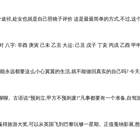
径,处女也就是自己照镜子评价 这是最最简单的方式,不过,这个方式不
字: 辛酉 庚寅 己未 乙丑 大运: 己丑 戊子 丁亥 丙戌 乙酉 甲申 癸未
能永远都要这么小心翼翼的生活,就不能做回真实的自己吗? 今天
古语说“预则立,甲方不预则废!”凡事都要有一个准备,自驾游,尤其
得旅游大奖,可以从英国飞到巴黎玩够一星期。正值戛纳影展,憨豆