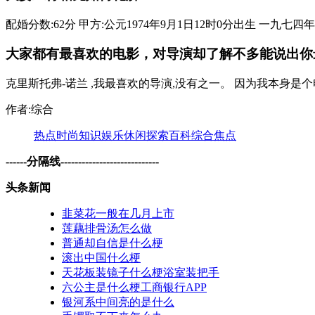
配婚分数:62分 甲方:公元1974年9月1日12时0分出生 一九七四年 
大家都有最喜欢的电影，对导演却了解不多能说出你最
克里斯托弗-诺兰 ,我最喜欢的导演,没有之一。 因为我本身是个
作者:综合
热点
时尚
知识
娱乐
休闲
探索
百科
综合
焦点
------分隔线----------------------------
头条新闻
韭菜花一般在几月上市
莲藕排骨汤怎么做
普通却自信是什么梗
滚出中国什么梗
天花板装镜子什么梗浴室装把手
六公主是什么梗工商银行APP
银河系中间亮的是什么