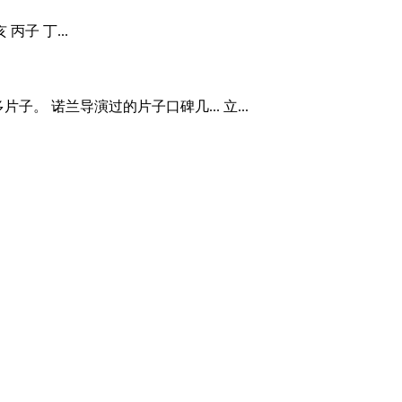
丙子 丁...
 诺兰导演过的片子口碑几... 立...