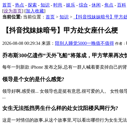
首页
-
热点
-
探索
-
知识
-
时尚
-
娱乐
-
综合
-
休闲
-
焦点
-
百科
[
设为首页
] [
加入收藏
]
当前位置:
当前位置：
首页
>
知识
>
【抖音找妹妹暗号】甲方
【抖音找妹妹暗号】甲方处女座什么梗
2026-08-08 00:29:34 来源：
陪别人睡觉5000一晚值不值得
作者：
乔布斯300亿遗作“天外飞船”将落成，甲方苹果再次
每年一到新款 iPhone 发布之际,总有一群人喊着要卖掉自己
领导是个女的是什么感觉?
领导好啊,感受很... 女领导也是挺有意思,很可爱的人。 女性
...
女生无法抵挡男生什么样的处女
沈阳楼风网
行为?
这是一对情侣的故事,从这个故事里,可以看出哪些行为女生无法抵