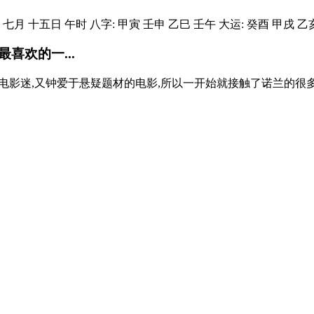
七月 十五日 午时 八字: 甲寅 壬申 乙巳 壬午 大运: 癸酉 甲戌 乙亥 
喜欢的一...
电影迷,又钟爱于悬疑题材的电影,所以一开始就接触了诺兰的很多片子。